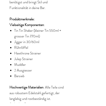
benötigst und bringt Stil und
Funktionalität in deine Bar.
Produktmerkmale:
Vielseitige Komponenten
:
Tin Tin Shaker (kleiner Tin 550ml +
grosser Tin 770ml)
Jigger in 30/60ml
Rührlöffel
Hawthrone Strainer
Julep Strainer
Muddler
2 Ausgiesser
Barsieb
Hochwertige Materialien
: Alle Teile sind
aus robustem Edelstahl gefertigt, der
langlebig und rostbeständig ist.
Stylisches Design
: Das elegante Finish