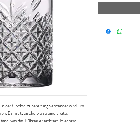
as in der Cocktailzubereitung verwendet wird, um
en. Es hat typischerweise eine breite,
nd, was das Rühren erleichtert. Hier sind