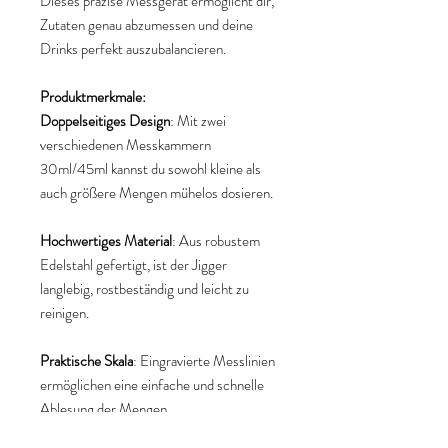
Dieses präzise Messgerät ermöglicht dir,
Zutaten genau abzumessen und deine
Drinks perfekt auszubalancieren.
Produktmerkmale:
Doppelseitiges Design
: Mit zwei
verschiedenen Messkammern
30ml/45ml kannst du sowohl kleine als
auch größere Mengen mühelos dosieren.
Hochwertiges Material
: Aus robustem
Edelstahl gefertigt, ist der Jigger
langlebig, rostbeständig und leicht zu
reinigen.
Praktische Skala
: Eingravierte Messlinien
ermöglichen eine einfache und schnelle
Ablesung der Mengen.