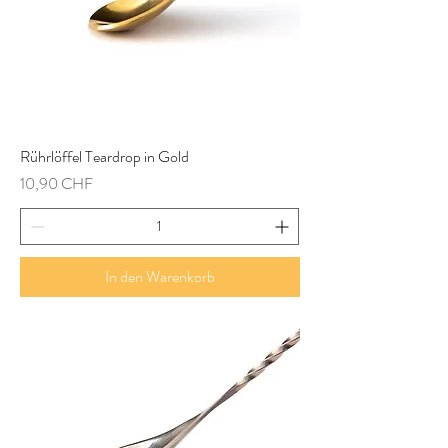
Rührlöffel Teardrop in Gold
Preis
10,90 CHF
In den Warenkorb